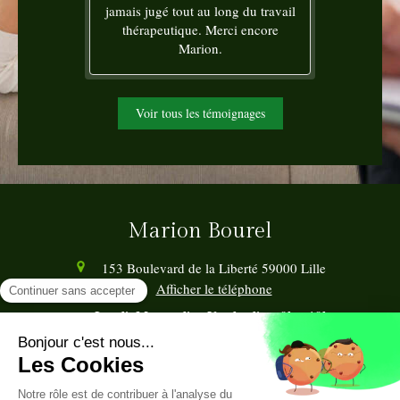
jamais jugé tout au long du travail
thérapeutique. Merci encore
Marion.
Voir tous les témoignages
Marion Bourel
153 Boulevard de la Liberté
59000
Lille
Afficher le téléphone
Lundi
Mercredi
Vendredi
9h
19h
Les
,
et
de
à
Samedi
8h30
12h30
Le
de
à
Plan du site